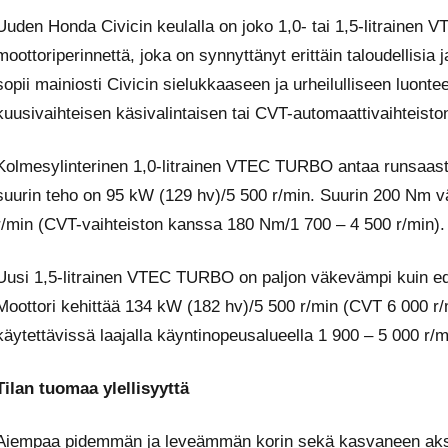
Uuden Honda Civicin keulalla on joko 1,0- tai 1,5-litraine
moottoriperinnettä, joka on synnyttänyt erittäin taloudellisi
sopii mainiosti Civicin sielukkaaseen ja urheilulliseen luo
kuusivaihteisen käsivalintaisen tai CVT-automaattivaihteisto
Kolmesylinterinen 1,0-litrainen VTEC TURBO antaa runsaasti
suurin teho on 95 kW (129 hv)/5 500 r/min. Suurin 200 Nm v
r/min (CVT-vaihteiston kanssa 180 Nm/1 700 – 4 500 r/min).
Uusi 1,5-litrainen VTEC TURBO on paljon väkevämpi kuin edel
Moottori kehittää 134 kW (182 hv)/5 500 r/min (CVT 6 000 r
käytettävissä laajalla käyntinopeusalueella 1 900 – 5 000 r
Tilan tuomaa ylellisyyttä
Aiempaa pidemmän ja leveämmän korin sekä kasvaneen akseliv