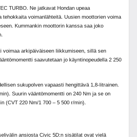
n VTEC TURBO. Ne jatkavat Hondan upeaa
a ja tehokkaita voimanlähteitä. Uusien moottorien voima
nteeseen. Kummankin moottorin kanssa saa joko
n.
 voimaa arkipäiväiseen liikkumiseen, sillä sen
ääntömomentti saavutetaan jo käyntinopeudella 2 250
lisen sukupolven vapaasti hengittävä 1,8-litrainen.
/min). Suurin vääntömomentti on 240 Nm ja se on
/min (CVT 220 Nm/1 700 – 5 500 r/min).
älin ansiosta Civic 5D:n sisätilat ovat vielä