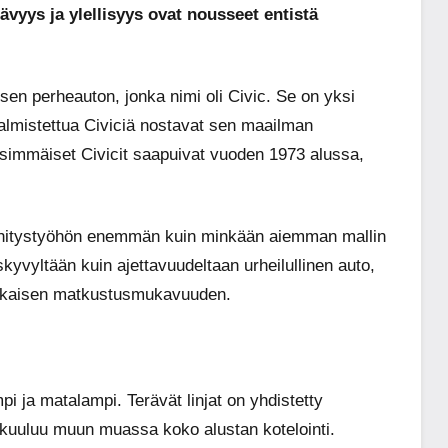
ävyys ja ylellisyys ovat nousseet entistä
en perheauton, jonka nimi oli Civic. Se on yksi
valmistettua Civiciä nostavat sen maailman
mmäiset Civicit saapuivat vuoden 1973 alussa,
hitystyöhön enemmän kuin minkään aiemman mallin
skyvyltään kuin ajettavuudeltaan urheilullinen auto,
uokkaisen matkustusmukavuuden.
 ja matalampi. Terävät linjat on yhdistetty
kuuluu muun muassa koko alustan kotelointi.