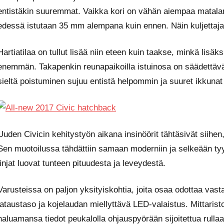
entistäkin suuremmat. Vaikka kori on vähän aiempaa matalamp
edessä istutaan 35 mm alempana kuin ennen. Näin kuljettaj
Hartiatilaa on tullut lisää niin eteen kuin taakse, minkä lisä
enemmän. Takapenkin reunapaikoilla istuinosa on säädettävä
sieltä poistuminen sujuu entistä helpommin ja suuret ikkuna
Uuden Civicin kehitystyön aikana insinöörit tähtäsivät siihe
Sen muotoilussa tähdättiin samaan moderniin ja selkeään tyy
linjat luovat tunteen pituudesta ja leveydestä.
Varusteissa on paljon yksityiskohtia, joita osaa odottaa vas
lataustaso ja kojelaudan miellyttävä LED-valaistus. Mittaristo
haluamansa tiedot peukalolla ohjauspyörään sijoitettua rullaa