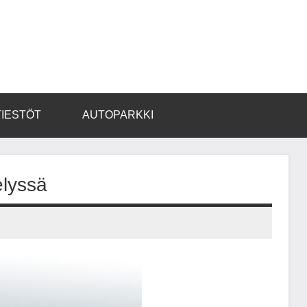
TIESTÖT
AUTOPARKKI
elyssä