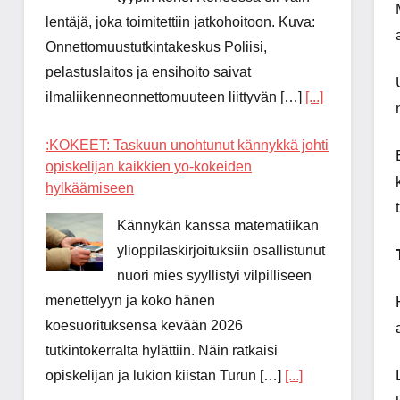
lentäjä, joka toimitettiin jatkohoitoon. Kuva:
Onnettomuustutkintakeskus Poliisi,
pelastuslaitos ja ensihoito saivat
ilmaliikenneonnettomuuteen liittyvän […]
[...]
:KOKEET: Taskuun unohtunut kännykkä johti
opiskelijan kaikkien yo-kokeiden
hylkäämiseen
Kännykän kanssa matematiikan
ylioppilaskirjoituksiin osallistunut
nuori mies syyllistyi vilpilliseen
menettelyyn ja koko hänen
koesuorituksensa kevään 2026
tutkintokerralta hylättiin. Näin ratkaisi
opiskelijan ja lukion kiistan Turun […]
[...]