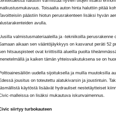
kehitettäessä haluttiin varmistaa hyvien tilojen lisäksi erin
matkustusmukavuus. Toisaalta auton hinta haluttiin pitää koht
Tavoitteisiin päästiin hiotun perusrakenteen lisäksi hyvän ae
alustarakenteiden avulla.
Uusilla valmistusmateriaaleilla ja -tekniikoilla perusrakenne
Samaan aikaan sen vääntöjäykkyys on kasvanut peräti 52 prose
sen hitsauspisteet ovat kriittisillä alueilla puolta tiheämmäs
menetelmällä ja kaiken tämän yhteisvaikutuksena se on huom
Polttoainesäiliön uudella sijoituksella ja muilla muutoksilla 
Edessä jousitus on toteutettu alatukivarsin ja joustintuin. T
täsmällistä käytöstä lisäävät hydrauliset nestetäytteiset kii
Civic-malleissa on lisäksi mukautuva iskunvaimennus.
Civic siirtyy turbokauteen