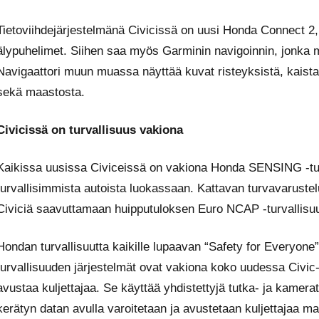
Tietoviihdejärjestelmänä Civicissä on uusi Honda Connect 2, 
älypuhelimet. Siihen saa myös Garminin navigoinnin, jonka m
Navigaattori muun muassa näyttää kuvat risteyksistä, kaista
sekä maastosta.
Civicissä on turvallisuus vakiona
Kaikissa uusissa Civiceissä on vakiona Honda SENSING -tur
turvallisimmista autoista luokassaan. Kattavan turvavarustelu
Civiciä saavuttamaan huipputuloksen Euro NCAP -turvallisuu
Hondan turvallisuutta kaikille lupaavan “Safety for Everyone” 
turvallisuuden järjestelmät ovat vakiona koko uudessa Civic
avustaa kuljettajaa. Se käyttää yhdistettyjä tutka- ja kamerati
kerätyn datan avulla varoitetaan ja avustetaan kuljettajaa ma