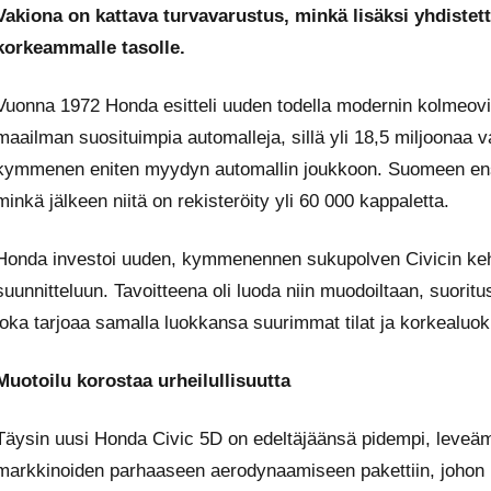
Vakiona on kattava turvavarustus, minkä lisäksi yhdistett
korkeammalle tasolle.
Vuonna 1972 Honda esitteli uuden todella modernin kolmeovis
maailman suosituimpia automalleja, sillä yli 18,5 miljoonaa 
kymmenen eniten myydyn automallin joukkoon. Suomeen ensi
minkä jälkeen niitä on rekisteröity yli 60 000 kappaletta.
Honda investoi uuden, kymmenennen sukupolven Civicin ke
suunnitteluun. Tavoitteena oli luoda niin muodoiltaan, suoritu
joka tarjoaa samalla luokkansa suurimmat tilat ja korkeal
Muotoilu korostaa urheilullisuutta
Täysin uusi Honda Civic 5D on edeltäjäänsä pidempi, leveämpi
markkinoiden parhaaseen aerodynaamiseen pakettiin, johon 