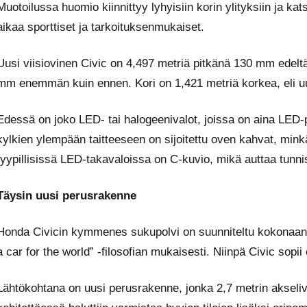
Muotoilussa huomio kiinnittyy lyhyisiin korin ylityksiin ja ka
aikaa sporttiset ja tarkoituksenmukaiset.
Uusi viisiovinen Civic on 4,497 metriä pitkänä 130 mm edeltä
mm enemmän kuin ennen. Kori on 1,421 metriä korkea, eli uu
Edessä on joko LED- tai halogeenivalot, joissa on aina LED-
kylkien ylempään taitteeseen on sijoitettu oven kahvat, mink
tyypillisissä LED-takavaloissa on C-kuvio, mikä auttaa tunn
Täysin uusi perusrakenne
Honda Civicin kymmenes sukupolvi on suunniteltu kokonaan uu
a car for the world” -filosofian mukaisesti. Niinpä Civic sopii 
Lähtökohtana on uusi perusrakenne, jonka 2,7 metrin akseli