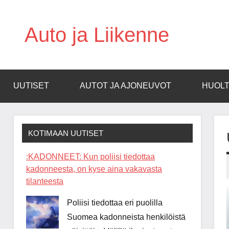
Skip
to
Auto ja Liikenne
content
UUTISET
AUTOT JA AJONEUVOT
HUOLT
KOTIMAAN UUTISET
:KADONNEET: Kun poliisi tiedottaa
kadonneesta, on kyse aina vakavasta
tilanteesta
Poliisi tiedottaa eri puolilla
Suomea kadonneista henkilöistä