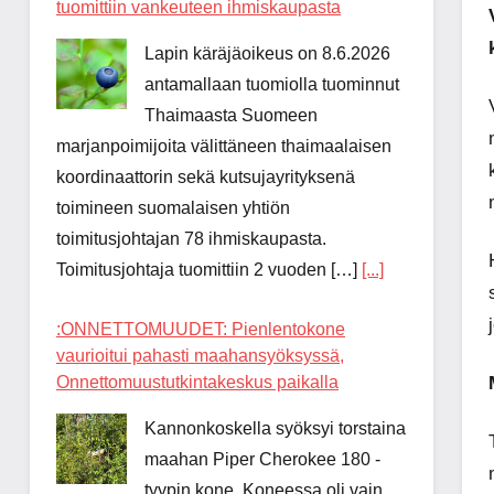
tuomittiin vankeuteen ihmiskaupasta
Lapin käräjäoikeus on 8.6.2026
antamallaan tuomiolla tuominnut
Thaimaasta Suomeen
marjanpoimijoita välittäneen thaimaalaisen
koordinaattorin sekä kutsujayrityksenä
toimineen suomalaisen yhtiön
toimitusjohtajan 78 ihmiskaupasta.
Toimitusjohtaja tuomittiin 2 vuoden […]
[...]
:ONNETTOMUUDET: Pienlentokone
vaurioitui pahasti maahansyöksyssä,
Onnettomuustutkintakeskus paikalla
Kannonkoskella syöksyi torstaina
maahan Piper Cherokee 180 -
tyypin kone. Koneessa oli vain