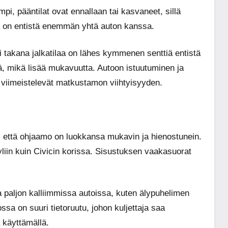
i, pääntilat ovat ennallaan tai kasvaneet, sillä
a on entistä enemmän yhtä auton kanssa.
ksi takana jalkatilaa on lähes kymmenen senttiä entistä
, mikä lisää mukavuutta. Autoon istuutuminen ja
t viimeistelevät matkustamon viihtyisyyden.
n, että ohjaamo on luokkansa mukavin ja hienostunein.
liin kuin Civicin korissa. Sisustuksen vaakasuorat
ta paljon kalliimmissa autoissa, kuten älypuhelimen
ssa on suuri tietoruutu, johon kuljettaja saa
 käyttämällä.