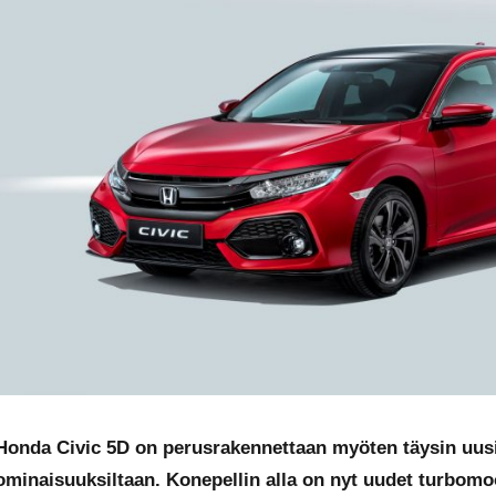
Honda Civic 5D on perusrakennettaan myöten täysin uusi j
ominaisuuksiltaan. Konepellin alla on nyt uudet turbomoott