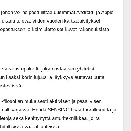
johon voi helposti liittää uusimmat Android- ja Apple-
ukana tulevat viiden vuoden karttapäivitykset.
opastuksen ja kolmiulotteiset kuvat rakennuksista
vavarustepaketti, joka nostaa sen yhdeksi
n lisäksi korin lujuus ja jäykkyys auttavat uutta
stestissä.
-filosofian mukaisesti aktiivisen ja passiivisen
-mallisarjassa. Honda SENSING lisää turvallisuutta ja
etoja sekä kehittynyttä anturitekniikkaa, joilta
hdollisissa vaaratilanteissa.