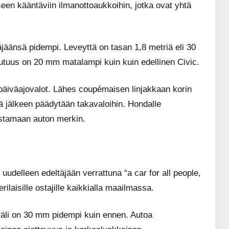
tseen kääntäviin ilmanottoaukkoihin, jotka ovat yhtä
jäänsä pidempi. Leveyttä on tasan 1,8 metriä eli 30
tuus on 20 mm matalampi kuin kuin edellinen Civic.
päiväajovalot. Lähes coupémaisen linjakkaan korin
ä jälkeen päädytään takavaloihin. Hondalle
istamaan auton merkin.
delleen edeltäjään verrattuna “a car for all people,
erilaisille ostajille kaikkialla maailmassa.
väli on 30 mm pidempi kuin ennen. Autoa