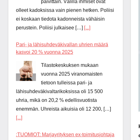
päivittäin. Välillä ihmiset ovat
olleet kadoksissa vain pienen hetken. Poliisi
ei koskaan tiedota kadonneista vähäisin
perustein. Poliisi julkaisee […]
[...]
Pari- ja lähisuhdeväkivallan uhrien määrä
kasvoi 20 % vuonna 2025
Tilastokeskuksen mukaan
vuonna 2025 viranomaisten
tietoon tulleissa pari- ja
lähisuhdeväkivaltarikoksissa oli 15 500
uhria, mikä on 20,2 % edellisvuotista
enemmän. Uhreista aikuisia oli 12 200, […]
[...]
:TUOMIOT: Marjayrityksen ex-toimitusjohtaja